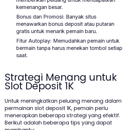
kemenangan besar.
Bonus dan Promosi:
Banyak situs
menawarkan bonus deposit atau putaran
gratis untuk menarik pemain baru.
Fitur Autoplay:
Memudahkan pemain untuk
bermain tanpa harus menekan tombol setiap
saat.
Strategi Menang untuk
Slot Deposit 1K
Untuk meningkatkan peluang menang dalam
permainan slot deposit 1K, pemain perlu
menerapkan beberapa strategi yang efektif.
Berikut adalah beberapa tips yang dapat
membantu: