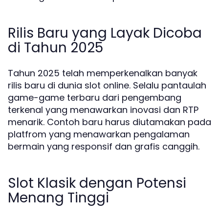
Rilis Baru yang Layak Dicoba
di Tahun 2025
Tahun 2025 telah memperkenalkan banyak
rilis baru di dunia slot online. Selalu pantaulah
game-game terbaru dari pengembang
terkenal yang menawarkan inovasi dan RTP
menarik. Contoh baru harus diutamakan pada
platfrom yang menawarkan pengalaman
bermain yang responsif dan grafis canggih.
Slot Klasik dengan Potensi
Menang Tinggi