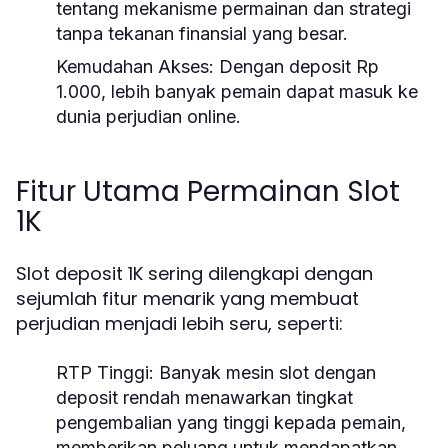
tentang mekanisme permainan dan strategi
tanpa tekanan finansial yang besar.
Kemudahan Akses:
Dengan deposit Rp
1.000, lebih banyak pemain dapat masuk ke
dunia perjudian online.
Fitur Utama Permainan Slot
1K
Slot deposit 1K sering dilengkapi dengan
sejumlah fitur menarik yang membuat
perjudian menjadi lebih seru, seperti:
RTP Tinggi:
Banyak mesin slot dengan
deposit rendah menawarkan tingkat
pengembalian yang tinggi kepada pemain,
memberikan peluang untuk mendapatkan