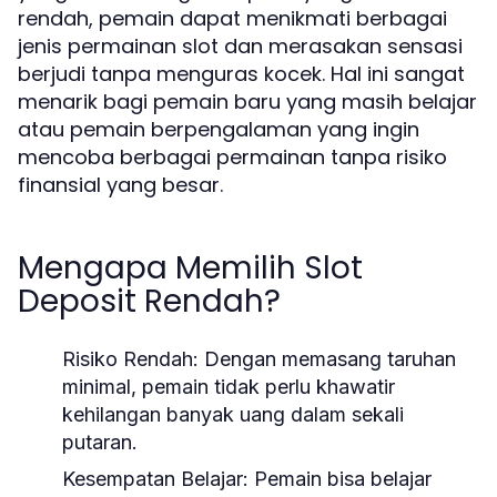
rendah, pemain dapat menikmati berbagai
jenis permainan slot dan merasakan sensasi
berjudi tanpa menguras kocek. Hal ini sangat
menarik bagi pemain baru yang masih belajar
atau pemain berpengalaman yang ingin
mencoba berbagai permainan tanpa risiko
finansial yang besar.
Mengapa Memilih Slot
Deposit Rendah?
Risiko Rendah:
Dengan memasang taruhan
minimal, pemain tidak perlu khawatir
kehilangan banyak uang dalam sekali
putaran.
Kesempatan Belajar:
Pemain bisa belajar