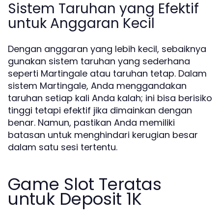
Sistem Taruhan yang Efektif
untuk Anggaran Kecil
Dengan anggaran yang lebih kecil, sebaiknya
gunakan sistem taruhan yang sederhana
seperti Martingale atau taruhan tetap. Dalam
sistem Martingale, Anda menggandakan
taruhan setiap kali Anda kalah; ini bisa berisiko
tinggi tetapi efektif jika dimainkan dengan
benar. Namun, pastikan Anda memiliki
batasan untuk menghindari kerugian besar
dalam satu sesi tertentu.
Game Slot Teratas
untuk Deposit 1K