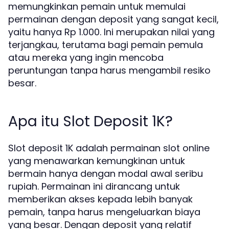
memungkinkan pemain untuk memulai
permainan dengan deposit yang sangat kecil,
yaitu hanya Rp 1.000. Ini merupakan nilai yang
terjangkau, terutama bagi pemain pemula
atau mereka yang ingin mencoba
peruntungan tanpa harus mengambil resiko
besar.
Apa itu Slot Deposit 1K?
Slot deposit 1K adalah permainan slot online
yang menawarkan kemungkinan untuk
bermain hanya dengan modal awal seribu
rupiah. Permainan ini dirancang untuk
memberikan akses kepada lebih banyak
pemain, tanpa harus mengeluarkan biaya
yang besar. Dengan deposit yang relatif