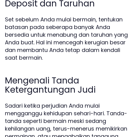
Deposit dan Taruhan
Set sebelum Anda mulai bermain, tentukan
batasan pada seberapa banyak Anda
bersedia untuk menabung dan taruhan yang
Anda buat. Hal ini mencegah kerugian besar
dan membantu Anda tetap dalam kendali
saat bermain.
Mengenali Tanda
Ketergantungan Judi
Sadari ketika perjudian Anda mulai
mengganggu kehidupan sehari-hari. Tanda-
tanda seperti bermain meski sedang
kehilangan uang, terus-menerus memikirkan
permainan, atau mengabaikan tanggung