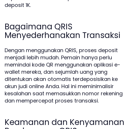
deposit 1K.
Bagaimana QRIS
Menyederhanakan Transaksi
Dengan menggunakan QRIS, proses deposit
menjadi lebih mudah. Pemain hanya perlu
memindai kode QR menggunakan aplikasi e-
wallet mereka, dan sejumlah uang yang
ditentukan akan otomatis terdeposisikan ke
akun judi online Anda. Hal ini meminimalisir
kesalahan saat memasukkan nomor rekening
dan mempercepat proses transaksi.
Keamanan dan Kenyamanan