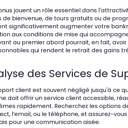
nus jouent un rôle essentiel dans l'attractivit
 de bienvenue, de tours gratuits ou de progr
nt significativement augmenter votre bankroll
tion aux conditions de mise qui accompagn
yant au premier abord pourrait, en fait, avoi
onnables qui rendent le retrait des gains très 
lyse des Services de Sup
pport client est souvent négligé jusqu'à ce 
ne doit offrir un service client accessible, ré
èmes rapidement. Recherchez les options d
rect, l’email, ou le téléphone, et assurez-vou
ais pour une communication aisée.