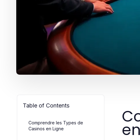
Table of Contents
Co
en
Comprendre les Types de
Casinos en Ligne