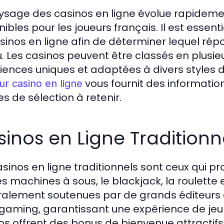
ysage des casinos en ligne évolue rapidemen
nibles pour les joueurs français. Il est essen
sinos en ligne afin de déterminer lequel rép
u. Les casinos peuvent être classés en plusie
iences uniques et adaptées à divers styles d
vous fournit des informatio
ur casino en ligne
es de sélection à retenir.
inos en Ligne Traditionn
asinos en ligne traditionnels sont ceux qui 
es machines à sous, le blackjack, la roulette
alement soutenues par de grands éditeurs 
gaming, garantissant une expérience de jeu f
os offrent des bonus de bienvenue attractifs 