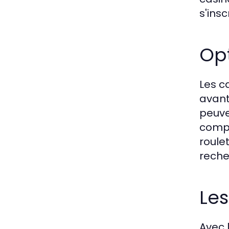
s'insc
Opt
Les c
avant
peuve
compa
roule
reche
Le
Avec 