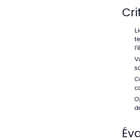
Cri
L
t
l’
V
s
C
c
O
d
Éva