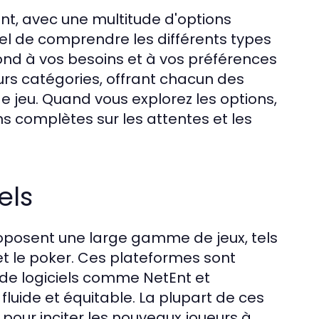
t, avec une multitude d'options
tiel de comprendre les différents types
ond à vos besoins et à vos préférences
urs catégories, offrant chacun des
e jeu. Quand vous explorez les options,
ns complètes sur les attentes et les
els
proposent une large gamme de jeux, tels
 et le poker. Ces plateformes sont
de logiciels comme NetEnt et
luide et équitable. La plupart de ces
pour inciter les nouveaux joueurs à