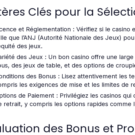
tères Clés pour la Sélect
icence et Réglementation :
Vérifiez si le casino
elle que l’ANJ (Autorité Nationale des Jeux) pour
équité des jeux.
ariété des Jeux :
Un bon casino offre une large
ous, des jeux de table, et des options de croupi
onditions des Bonus :
Lisez attentivement les t
ompris les exigences de mise et les limites de re
ptions de Paiement :
Privilégiez les casinos qui
e retrait, y compris les options rapides comme l
luation des Bonus et Pr