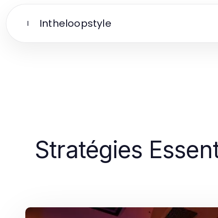
Intheloopstyle
I
Stratégies Essen