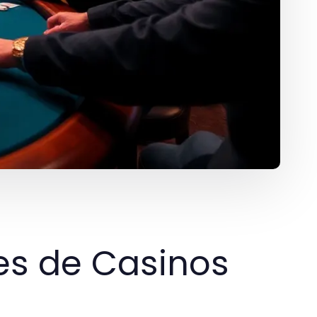
es de Casinos