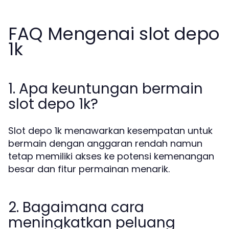
FAQ Mengenai slot depo
1k
1. Apa keuntungan bermain
slot depo 1k?
Slot depo 1k menawarkan kesempatan untuk
bermain dengan anggaran rendah namun
tetap memiliki akses ke potensi kemenangan
besar dan fitur permainan menarik.
2. Bagaimana cara
meningkatkan peluang