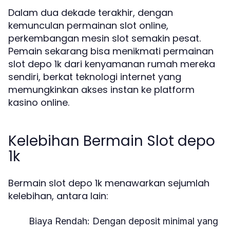
Dalam dua dekade terakhir, dengan
kemunculan permainan slot online,
perkembangan mesin slot semakin pesat.
Pemain sekarang bisa menikmati permainan
slot depo 1k dari kenyamanan rumah mereka
sendiri, berkat teknologi internet yang
memungkinkan akses instan ke platform
kasino online.
Kelebihan Bermain Slot depo
1k
Bermain slot depo 1k menawarkan sejumlah
kelebihan, antara lain:
Biaya Rendah:
Dengan deposit minimal yang