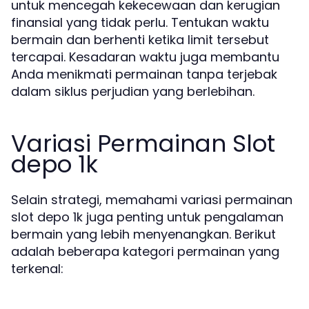
untuk mencegah kekecewaan dan kerugian
finansial yang tidak perlu. Tentukan waktu
bermain dan berhenti ketika limit tersebut
tercapai. Kesadaran waktu juga membantu
Anda menikmati permainan tanpa terjebak
dalam siklus perjudian yang berlebihan.
Variasi Permainan Slot
depo 1k
Selain strategi, memahami variasi permainan
slot depo 1k juga penting untuk pengalaman
bermain yang lebih menyenangkan. Berikut
adalah beberapa kategori permainan yang
terkenal: