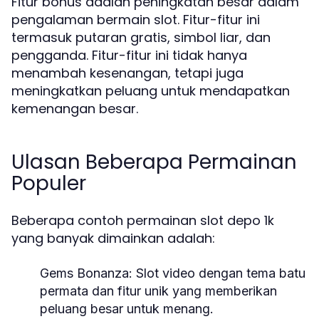
Fitur bonus adalah peningkatan besar dalam
pengalaman bermain slot. Fitur-fitur ini
termasuk putaran gratis, simbol liar, dan
pengganda. Fitur-fitur ini tidak hanya
menambah kesenangan, tetapi juga
meningkatkan peluang untuk mendapatkan
kemenangan besar.
Ulasan Beberapa Permainan
Populer
Beberapa contoh permainan slot depo 1k
yang banyak dimainkan adalah:
Gems Bonanza:
Slot video dengan tema batu
permata dan fitur unik yang memberikan
peluang besar untuk menang.