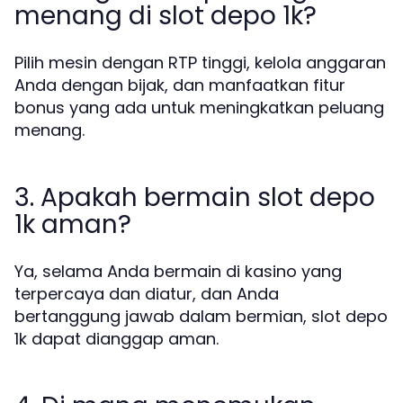
menang di slot depo 1k?
Pilih mesin dengan RTP tinggi, kelola anggaran
Anda dengan bijak, dan manfaatkan fitur
bonus yang ada untuk meningkatkan peluang
menang.
3. Apakah bermain slot depo
1k aman?
Ya, selama Anda bermain di kasino yang
terpercaya dan diatur, dan Anda
bertanggung jawab dalam bermian, slot depo
1k dapat dianggap aman.