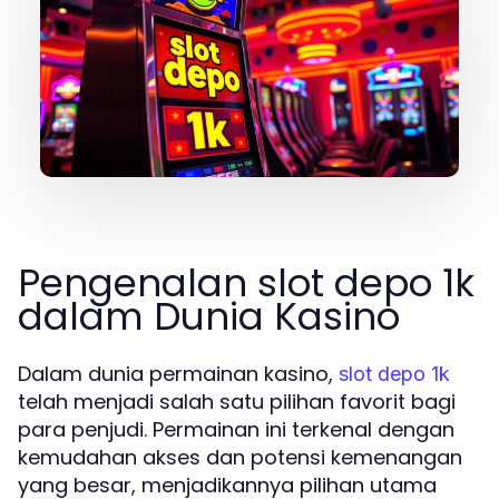
Pengenalan slot depo 1k
dalam Dunia Kasino
Dalam dunia permainan kasino,
slot depo 1k
telah menjadi salah satu pilihan favorit bagi
para penjudi. Permainan ini terkenal dengan
kemudahan akses dan potensi kemenangan
yang besar, menjadikannya pilihan utama