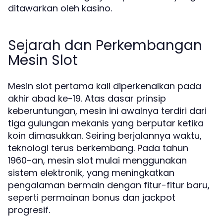
ditawarkan oleh kasino.
Sejarah dan Perkembangan
Mesin Slot
Mesin slot pertama kali diperkenalkan pada
akhir abad ke-19. Atas dasar prinsip
keberuntungan, mesin ini awalnya terdiri dari
tiga gulungan mekanis yang berputar ketika
koin dimasukkan. Seiring berjalannya waktu,
teknologi terus berkembang. Pada tahun
1960-an, mesin slot mulai menggunakan
sistem elektronik, yang meningkatkan
pengalaman bermain dengan fitur-fitur baru,
seperti permainan bonus dan jackpot
progresif.