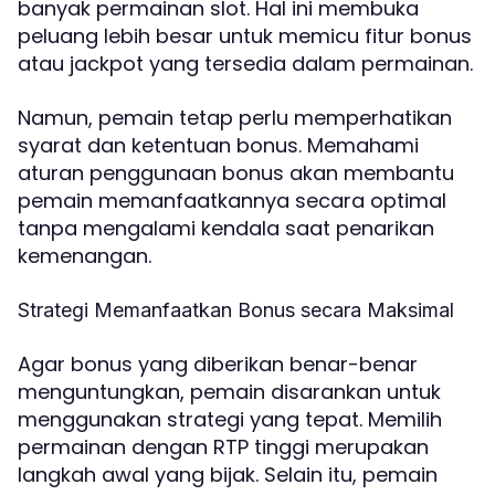
banyak permainan slot. Hal ini membuka
peluang lebih besar untuk memicu fitur bonus
atau jackpot yang tersedia dalam permainan.
Namun, pemain tetap perlu memperhatikan
syarat dan ketentuan bonus. Memahami
aturan penggunaan bonus akan membantu
pemain memanfaatkannya secara optimal
tanpa mengalami kendala saat penarikan
kemenangan.
Strategi Memanfaatkan Bonus secara Maksimal
Agar bonus yang diberikan benar-benar
menguntungkan, pemain disarankan untuk
menggunakan strategi yang tepat. Memilih
permainan dengan RTP tinggi merupakan
langkah awal yang bijak. Selain itu, pemain