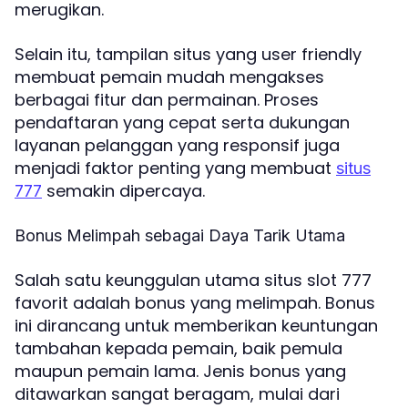
merugikan.
Selain itu, tampilan situs yang user friendly
membuat pemain mudah mengakses
berbagai fitur dan permainan. Proses
pendaftaran yang cepat serta dukungan
layanan pelanggan yang responsif juga
menjadi faktor penting yang membuat
situs
semakin dipercaya.
777
Bonus Melimpah sebagai Daya Tarik Utama
Salah satu keunggulan utama situs slot 777
favorit adalah bonus yang melimpah. Bonus
ini dirancang untuk memberikan keuntungan
tambahan kepada pemain, baik pemula
maupun pemain lama. Jenis bonus yang
ditawarkan sangat beragam, mulai dari