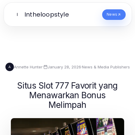
Intheloopstyle
I
News
Annette Hunter
·
January 28, 2026
·
News & Media Publishers
A
Situs Slot 777 Favorit yang
Menawarkan Bonus
Melimpah