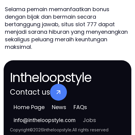
Selama pemain memanfaatkan bonus
dengan bijak dan bermain secara
bertanggung jawab, situs slot 777 dapat
menjadi sarana hiburan yang menyenangkan
sekaligus peluang meraih keuntungan
maksimal.
Intheloopstyle
Contact us
Home Page
News
FAQs
Jobs
info
@
intheloopstyle.com
Copyright
©
2026
Intheloopstyle
.
All rights reserved