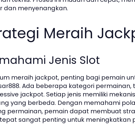
ar dan menyenangkan.
rategi Meraih Jack
mahami Jenis Slot
um meraih jackpot, penting bagi pemain un
isar888. Ada beberapa kategori permainan, te
essive jackpot. Setiap jenis memiliki mek
ng yang berbeda. Dengan memahami pola k
g permainan, pemain dapat membuat strategi
tepat sangat penting untuk meningkatkan p