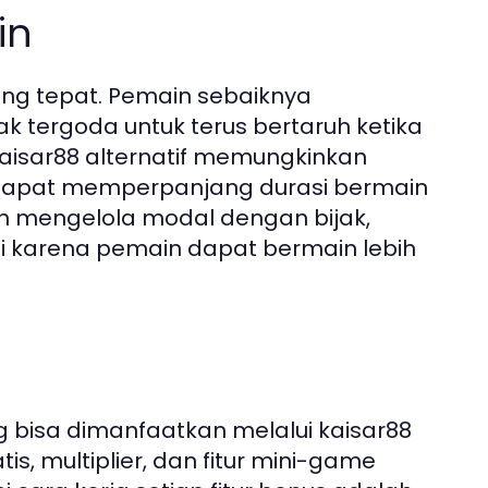
in
ng tepat. Pemain sebaiknya
k tergoda untuk terus bertaruh ketika
isar88 alternatif memungkinkan
apat memperpanjang durasi bermain
n mengelola modal dengan bijak,
gi karena pemain dapat bermain lebih
g bisa dimanfaatkan melalui kaisar88
s, multiplier, dan fitur mini-game