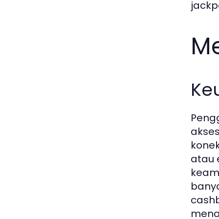
jackp
Me
Keu
Pengg
akses
konek
atau 
keama
banya
cashb
menan