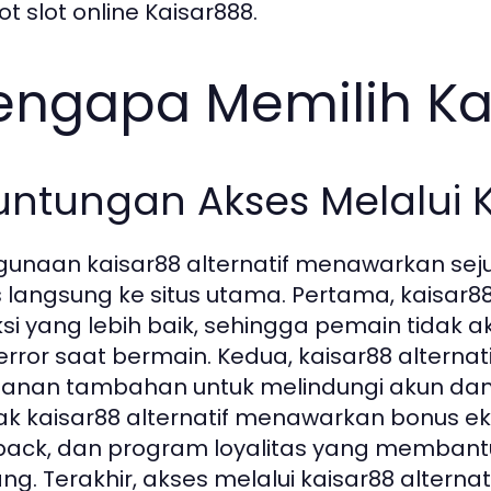
ot slot online Kaisar888.
ngapa Memilih Kai
ntungan Akses Melalui Ka
unaan kaisar88 alternatif menawarkan se
 langsung ke situs utama. Pertama, kaisar8
si yang lebih baik, sehingga pemain tidak 
error saat bermain. Kedua, kaisar88 alternat
nan tambahan untuk melindungi akun dan tr
k kaisar88 alternatif menawarkan bonus eksk
ack, dan program loyalitas yang memban
g. Terakhir, akses melalui kaisar88 altern