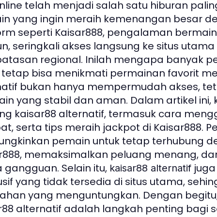
online telah menjadi salah satu hiburan pali
in yang ingin meraih kemenangan besar d
orm seperti Kaisar888, pengalaman bermain s
, seringkali akses langsung ke situs utam
tasan regional. Inilah mengapa banyak pema
 tetap bisa menikmati permainan favorit m
natif bukan hanya mempermudah akses, t
in yang stabil dan aman. Dalam artikel in
ng kaisar88 alternatif, termasuk cara men
at, serta tips meraih jackpot di Kaisar888. 
gkinkan pemain untuk tetap terhubung de
ar888, memaksimalkan peluang menang, d
 gangguan. Selain itu,
juga
kaisar88 alternatif
usif yang tidak tersedia di situs utama, s
ahan yang menguntungkan. Dengan begit
r88 alternatif adalah langkah penting bagi 