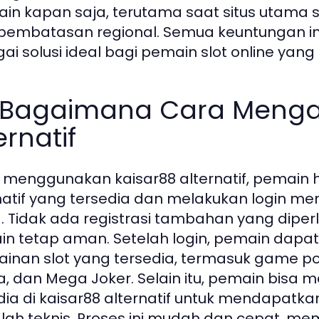
in kapan saja, terutama saat situs utam
pembatasan regional. Semua keuntungan ini
ai solusi ideal bagi pemain slot online yang
 Bagaimana Cara Mengak
ernatif
 menggunakan kaisar88 alternatif, pemain
natif yang tersedia dan melakukan login m
 Tidak ada registrasi tambahan yang diper
n tetap aman. Setelah login, pemain dapa
inan slot yang tersedia, termasuk game pop
, dan Mega Joker. Selain itu, pemain bisa m
dia di kaisar88 alternatif untuk mendapatk
ah teknis. Proses ini mudah dan cepat, 