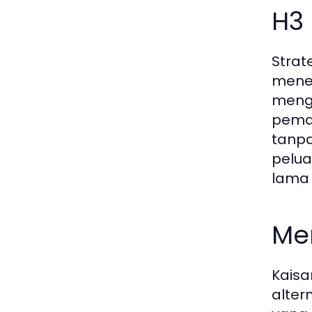
H3
Strat
menet
menga
pema
tanpa
pelua
lama 
Me
Kaisa
alter