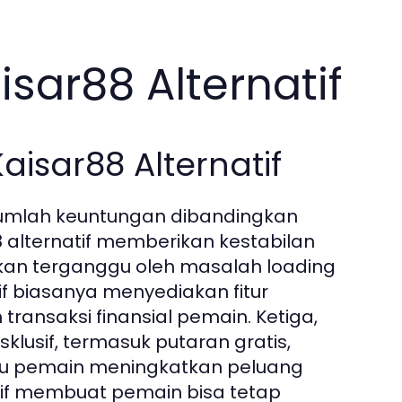
sar88 Alternatif
isar88 Alternatif
jumlah keuntungan dibandingkan
8 alternatif memberikan kestabilan
akan terganggu oleh masalah loading
if biasanya menyediakan fitur
ansaksi finansial pemain. Ketiga,
lusif, termasuk putaran gratis,
tu pemain meningkatkan peluang
atif membuat pemain bisa tetap