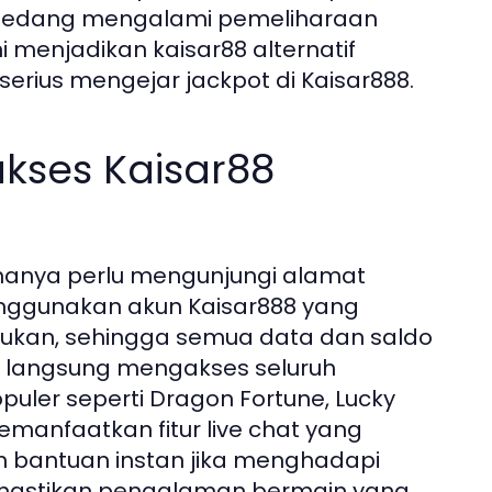
a sedang mengalami pemeliharaan
 menjadikan kaisar88 alternatif
 serius mengejar jackpot di Kaisar888.
ses Kaisar88
 hanya perlu mengunjungi alamat
enggunakan akun Kaisar888 yang
lukan, sehingga semua data dan saldo
t langsung mengakses seluruh
uler seperti Dragon Fortune, Lucky
emanfaatkan fitur live chat yang
an bantuan instan jika menghadapi
memastikan pengalaman bermain yang