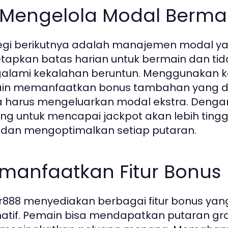
 Mengelola Modal Berma
egi berikutnya adalah manajemen modal ya
apkan batas harian untuk bermain dan tida
lami kekalahan beruntun. Menggunakan ka
in memanfaatkan bonus tambahan yang d
 harus mengeluarkan modal ekstra. Denga
ng untuk mencapai jackpot akan lebih ting
dan mengoptimalkan setiap putaran.
manfaatkan Fitur Bonus
r888 menyediakan berbagai fitur bonus yan
natif. Pemain bisa mendapatkan putaran grati