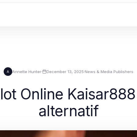
Annette Hunter
·
December 13, 2025
·
News & Media Publishers
A
lot Online Kaisar888
alternatif