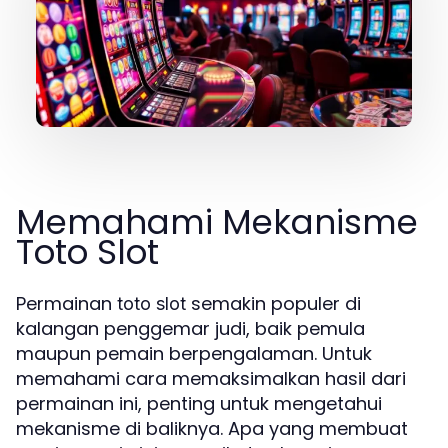
Memahami Mekanisme
Toto Slot
Permainan
semakin populer di
toto slot
kalangan penggemar judi, baik pemula
maupun pemain berpengalaman. Untuk
memahami cara memaksimalkan hasil dari
permainan ini, penting untuk mengetahui
mekanisme di baliknya. Apa yang membuat