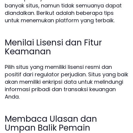
banyak situs, namun tidak semuanya dapat
diandalkan. Berikut adalah beberapa tips
untuk menemukan platform yang terbaik.
Menilai Lisensi dan Fitur
Keamanan
Pilih situs yang memiliki lisensi resmi dan
positif dari regulator perjudian. Situs yang baik
akan memiliki enkripsi data untuk melindungi
informasi pribadi dan transaksi keuangan
Anda.
Membaca Ulasan dan
Umpan Balik Pemain