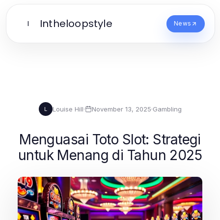
Intheloopstyle
I
News
Louise Hill
·
November 13, 2025
·
Gambling
L
Menguasai Toto Slot: Strategi
untuk Menang di Tahun 2025