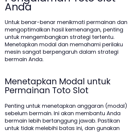
Anda
Untuk benar-benar menikmati permainan dan
mengoptimalkan hasil kemenangan, penting
untuk mengembangkan strategi tertentu.
Menetapkan modal dan memahami perilaku
mesin sangat berpengaruh dalam strategi
bermain Anda.
Menetapkan Modal untuk
Permainan Toto Slot
Penting untuk menetapkan anggaran (modal)
sebelum bermain. Ini akan membantu Anda
bermain lebih bertanggung jawab. Pastikan
untuk tidak melebihi batas ini, dan gunakan