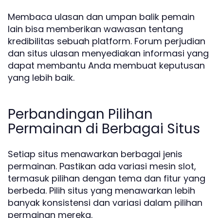
Membaca ulasan dan umpan balik pemain
lain bisa memberikan wawasan tentang
kredibilitas sebuah platform. Forum perjudian
dan situs ulasan menyediakan informasi yang
dapat membantu Anda membuat keputusan
yang lebih baik.
Perbandingan Pilihan
Permainan di Berbagai Situs
Setiap situs menawarkan berbagai jenis
permainan. Pastikan ada variasi mesin slot,
termasuk pilihan dengan tema dan fitur yang
berbeda. Pilih situs yang menawarkan lebih
banyak konsistensi dan variasi dalam pilihan
permainan mereka.