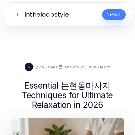
Intheloopstyle
I
News
Sylvie James
·
February 22, 2026
·
Health
S
Essential 논현동마사지
Techniques for Ultimate
Relaxation in 2026