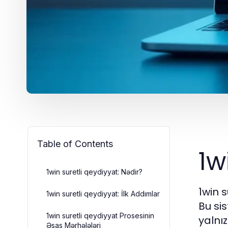
Table of Contents
1w
1win suretli qeydiyyat: Nədir?
1win 
1win suretli qeydiyyat: İlk Addımlar
Bu sis
1win suretli qeydiyyat Prosesinin
yalnı
Əsas Mərhələləri