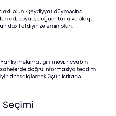
daxil olun. Qeydiyyat düyməsinə
ən ad, soyad, doğum tarixi və əlaqə
 daxil etdiyinizə əmin olun.
 Yanlış məlumat girilməsi, hesabın
q sahələrdə doğru informasiya təqdim
yinizi təsdiqləmək üçün istifadə
n Seçimi