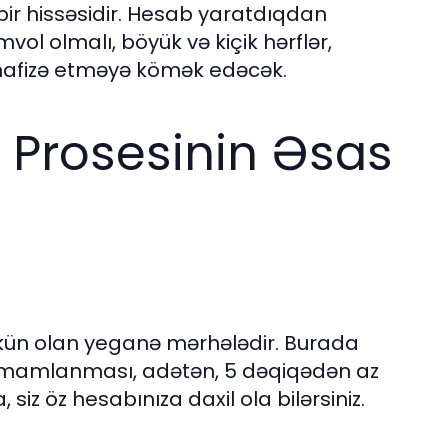
bir hissəsidir. Hesab yaratdıqdan
imvol olmalı, böyük və kiçik hərflər,
mühafizə etməyə kömək edəcək.
t Prosesinin Əsas
mkün olan yeganə mərhələdir. Burada
tamamlanması, adətən, 5 dəqiqədən az
iz öz hesabınıza daxil ola bilərsiniz.