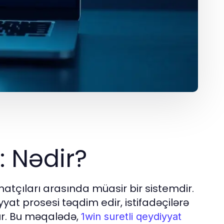
: Nədir?
natçıları arasında müasir bir sistemdir.
yyat prosesi təqdim edir, istifadəçilərə
yır. Bu məqalədə,
1win suretli qeydiyyat