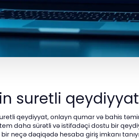
in suretli qeydiyyat
suretli qeydiyyat, onlayn qumar və bahis təmi
tem daha sürətli və istifadəçi dostu bir qeydi
z bir neçə dəqiqədə hesaba giriş imkanı tanı