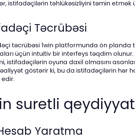
ər, istifadəçilərin təhlükəsizliyini təmin etmək
ifadəçi Təcrübəsi
dəçi təcrübəsi 1win platformunda ön planda tutu
ları üçün intuitiv bir interfeys təqdim olunu
i, istifadəçilərin oyuna daxil olmasını asanla
əaliyyət göstərir ki, bu da istifadəçilərin hə
edir.
in suretli qeydiyyat
k Hesab Yaratma