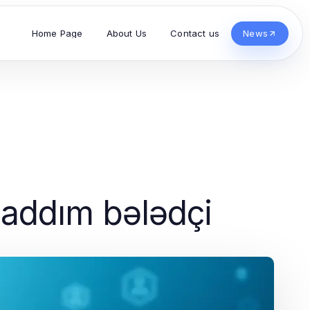
Home Page
About Us
Contact us
News
-addım bələdçi