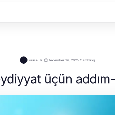
Louise Hill
·
December 19, 2025
·
Gambling
L
qeydiyyat üçün addım