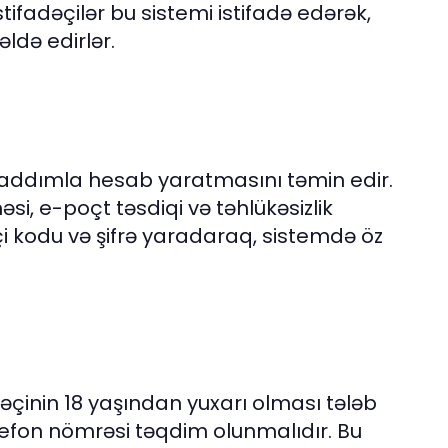
tifadəçilər bu sistemi istifadə edərək,
ldə edirlər.
an addımla hesab yaratmasını təmin edir.
əsi, e-poçt təsdiqi və təhlükəsizlik
dəçi kodu və şifrə yaradaraq, sistemdə öz
dəçinin 18 yaşından yuxarı olması tələb
 telefon nömrəsi təqdim olunmalıdır. Bu