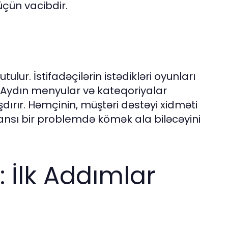
 üçün vacibdir.
lur. İstifadəçilərin istədikləri oyunları
r. Aydın menyular və kateqoriyalar
şdırır. Həmçinin, müştəri dəstəyi xidməti
r hansı bir problemdə kömək ala biləcəyini
: İlk Addımlar