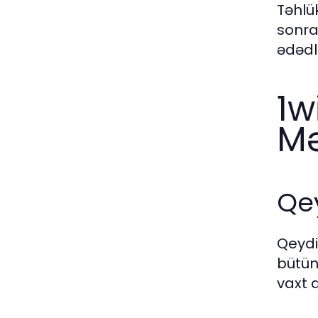
Təhlü
sonra,
ədədl
1w
Mə
Qe
Qeydi
bütün
vaxt 