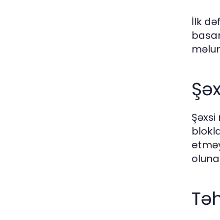
İlk d
basar
məlum
Şəx
Şəxsi
blokl
etməy
oluna
Təh