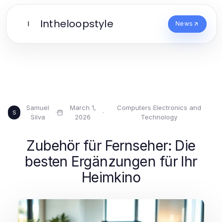
Intheloopstyle
I
News
Samuel
March 1,
Computers Electronics and
·
·
S
Silva
2026
Technology
Zubehör für Fernseher: Die
besten Ergänzungen für Ihr
Heimkino