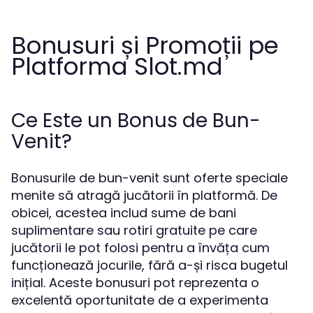
Bonusuri și Promoții pe
Platforma Slot.md
Ce Este un Bonus de Bun-
Venit?
Bonusurile de bun-venit sunt oferte speciale
menite să atragă jucătorii în platformă. De
obicei, acestea includ sume de bani
suplimentare sau rotiri gratuite pe care
jucătorii le pot folosi pentru a învăța cum
funcționează jocurile, fără a-și risca bugetul
inițial. Aceste bonusuri pot reprezenta o
excelentă oportunitate de a experimenta