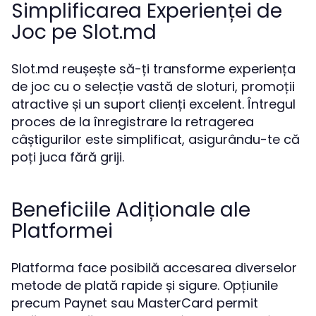
Simplificarea Experienței de
Joc pe Slot.md
Slot.md reușește să-ți transforme experiența
de joc cu o selecție vastă de sloturi, promoții
atractive și un suport clienți excelent. Întregul
proces de la înregistrare la retragerea
câștigurilor este simplificat, asigurându-te că
poți juca fără griji.
Beneficiile Adiționale ale
Platformei
Platforma face posibilă accesarea diverselor
metode de plată rapide și sigure. Opțiunile
precum Paynet sau MasterCard permit