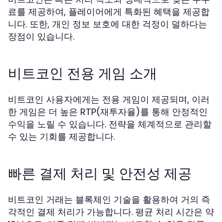
료를 제공하여, 플레이어에게 특화된 혜택을 제공합
니다. 또한, 개인 정보 보호에 대한 걱정이 덜하다는
장점이 있습니다.
비트코인 전용 게임 소개
비트코인 사용자에게는 전용 게임이 제공되며, 이러
한 게임은 더 높은 RTP(재투자율)를 통해 안정적인
수익을 노릴 수 있습니다. 전략을 체계적으로 관리할
수 있는 기회를 제공합니다.
빠른 결제 처리 및 안전성 제공
비트코인 거래는 블록체인 기술을 활용하여 거의 즉
각적인 결제 처리가 가능합니다. 평균 처리 시간은 약