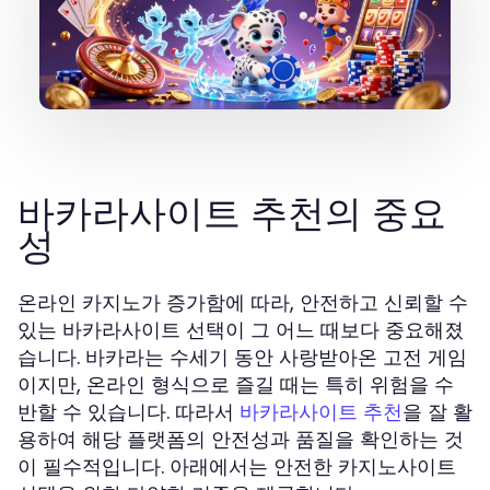
바카라사이트 추천의 중요
성
온라인 카지노가 증가함에 따라, 안전하고 신뢰할 수
있는 바카라사이트 선택이 그 어느 때보다 중요해졌
습니다. 바카라는 수세기 동안 사랑받아온 고전 게임
이지만, 온라인 형식으로 즐길 때는 특히 위험을 수
반할 수 있습니다. 따라서
을 잘 활
바카라사이트 추천
용하여 해당 플랫폼의 안전성과 품질을 확인하는 것
이 필수적입니다. 아래에서는 안전한 카지노사이트