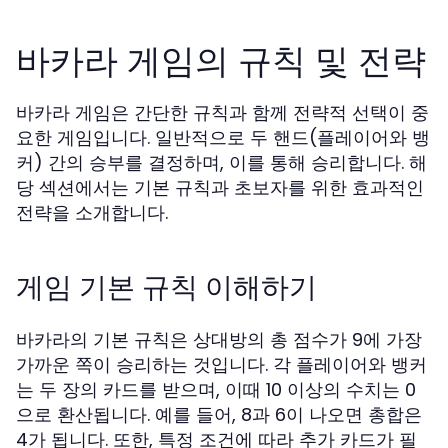
바카라 게임의 규칙 및 전략
바카라 게임은 간단한 규칙과 함께 전략적 선택이 중
요한 게임입니다. 일반적으로 두 핸드(플레이어와 뱅
커) 간의 승부를 결정하며, 이를 통해 승리합니다. 해
당 섹션에서는 기본 규칙과 초보자를 위한 효과적인
전략을 소개합니다.
게임 기본 규칙 이해하기
바카라의 기본 규칙은 상대방의 총 점수가 9에 가장
가까운 쪽이 승리하는 것입니다. 각 플레이어와 뱅커
는 두 장의 카드를 받으며, 이때 10 이상의 수치는 0
으로 환산됩니다. 예를 들어, 8과 6이 나오면 총합은
4가 됩니다. 또한, 특정 조건에 따라 추가 카드가 필