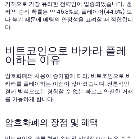
기적으로 가장 유리한 전략임이 입증되었습니다. '뱅
커'의 승리 확률은 약 45.8%로, 플레이어(44.6%) 보
다 높기 때문에 베팅의 안정성을 고려할 때 적합합니
다.
비트코인으로 바카라 플레
이하는 이유
암호화폐의 사용이 증가함에 따라, 비트코인으로 바
카라를 플레이하는 이점이 많아졌습니다. 전통적인
결제 방식으로는 경험할 수 없는 빠르고 안전한 거래
를 가능하게 합니다.
암호화폐의 장점 및 혜택
비트코인은 빠른 처리 속도와 상대적으로 낮은 수수