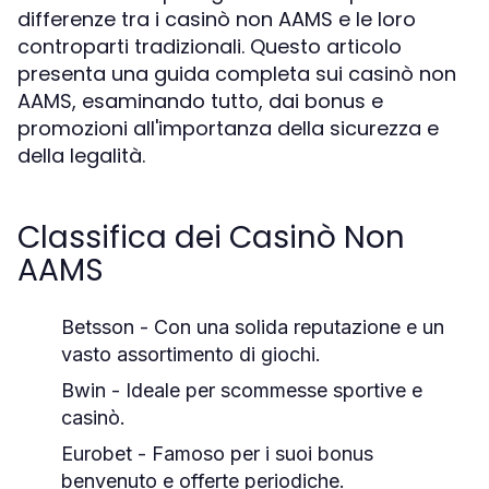
differenze tra i casinò non AAMS e le loro
controparti tradizionali. Questo articolo
presenta una guida completa sui casinò non
AAMS, esaminando tutto, dai bonus e
promozioni all'importanza della sicurezza e
della legalità.
Classifica dei Casinò Non
AAMS
Betsson - Con una solida reputazione e un
vasto assortimento di giochi.
Bwin - Ideale per scommesse sportive e
casinò.
Eurobet - Famoso per i suoi bonus
benvenuto e offerte periodiche.