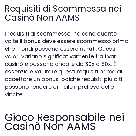
Requisiti di Scommessa nei
Casinò Non AAMS
I requisiti di scommessa indicano quante
volte il bonus deve essere scommesso prima
che i fondi possano essere ritirati. Questi
valori variano significativamente tra i vari
casinò e possono andare da 30x a 50x. È
essenziale valutare questi requisiti prima di
accettare un bonus, poiché requisiti più alti
possono rendere difficile il prelievo delle
vincite.
Gioco Responsabile nei
Casinò Non AAMS