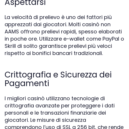
Aspettarsi
La velocità di prelievo è uno dei fattori più
apprezzati dai giocatori. Molti casinò non
AAMS offrono prelievi rapidi, spesso elaborati
in poche ore. Utilizzare e-wallet come PayPal o
Skrill di solito garantisce prelievi più veloci
rispetto ai bonifici bancari tradizionali.
Crittografia e Sicurezza dei
Pagamenti
I migliori casinò utilizzano tecnologie di
crittografia avanzate per proteggere i dati
personali e le transazioni finanziarie dei
giocatori. Le misure di sicurezza
comprendono l’uso di SSL a 256 bit, che rende