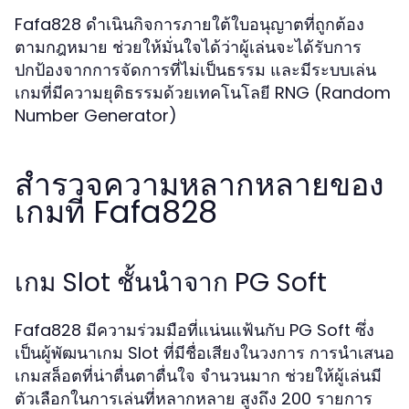
Fafa828 ดำเนินกิจการภายใต้ใบอนุญาตที่ถูกต้อง
ตามกฎหมาย ช่วยให้มั่นใจได้ว่าผู้เล่นจะได้รับการ
ปกป้องจากการจัดการที่ไม่เป็นธรรม และมีระบบเล่น
เกมที่มีความยุติธรรมด้วยเทคโนโลยี RNG (Random
Number Generator)
สำรวจความหลากหลายของ
เกมที่ Fafa828
เกม Slot ชั้นนำจาก PG Soft
Fafa828 มีความร่วมมือที่แน่นแฟ้นกับ PG Soft ซึ่ง
เป็นผู้พัฒนาเกม Slot ที่มีชื่อเสียงในวงการ การนำเสนอ
เกมสล็อตที่น่าตื่นตาตื่นใจ จำนวนมาก ช่วยให้ผู้เล่นมี
ตัวเลือกในการเล่นที่หลากหลาย สูงถึง 200 รายการ