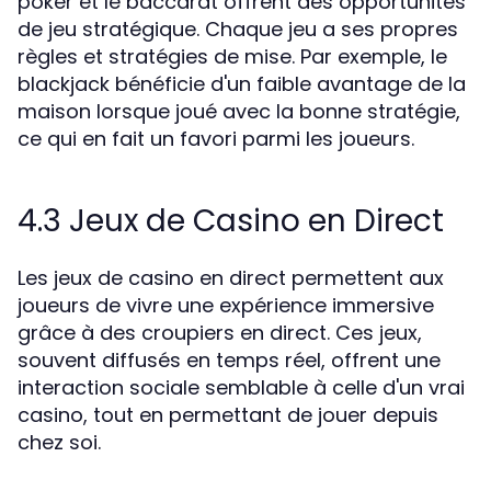
poker et le baccarat offrent des opportunités
de jeu stratégique. Chaque jeu a ses propres
règles et stratégies de mise. Par exemple, le
blackjack bénéficie d'un faible avantage de la
maison lorsque joué avec la bonne stratégie,
ce qui en fait un favori parmi les joueurs.
4.3 Jeux de Casino en Direct
Les jeux de casino en direct permettent aux
joueurs de vivre une expérience immersive
grâce à des croupiers en direct. Ces jeux,
souvent diffusés en temps réel, offrent une
interaction sociale semblable à celle d'un vrai
casino, tout en permettant de jouer depuis
chez soi.