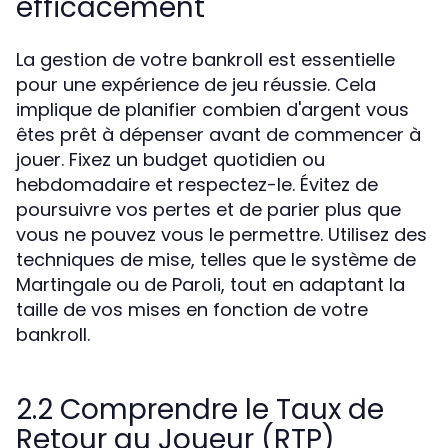
efficacement
La gestion de votre bankroll est essentielle
pour une expérience de jeu réussie. Cela
implique de planifier combien d'argent vous
êtes prêt à dépenser avant de commencer à
jouer. Fixez un budget quotidien ou
hebdomadaire et respectez-le. Évitez de
poursuivre vos pertes et de parier plus que
vous ne pouvez vous le permettre. Utilisez des
techniques de mise, telles que le système de
Martingale ou de Paroli, tout en adaptant la
taille de vos mises en fonction de votre
bankroll.
2.2 Comprendre le Taux de
Retour au Joueur (RTP)