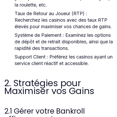
la roulette, etc.
Taux de Retour au Joueur (RTP) :
Recherchez les casinos avec des taux RTP
élevés pour maximiser vos chances de gains.
Système de Paiement :
Examinez les options
de dépôt et de retrait disponibles, ainsi que la
rapidité des transactions.
Support Client :
Préférez les casinos ayant un
service client réactif et accessible.
2. Stratégies pour
Maximiser vos Gains
2.1 Gérer votre Bankroll