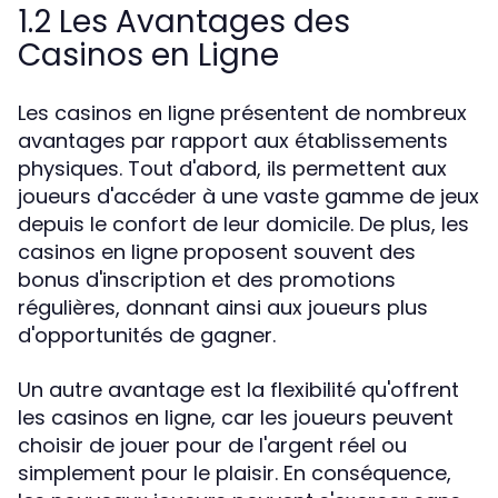
1.2 Les Avantages des
Casinos en Ligne
Les casinos en ligne présentent de nombreux
avantages par rapport aux établissements
physiques. Tout d'abord, ils permettent aux
joueurs d'accéder à une vaste gamme de jeux
depuis le confort de leur domicile. De plus, les
casinos en ligne proposent souvent des
bonus d'inscription et des promotions
régulières, donnant ainsi aux joueurs plus
d'opportunités de gagner.
Un autre avantage est la flexibilité qu'offrent
les casinos en ligne, car les joueurs peuvent
choisir de jouer pour de l'argent réel ou
simplement pour le plaisir. En conséquence,