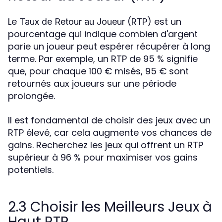
Le
(RTP) est un
Taux de Retour au Joueur
pourcentage qui indique combien d'argent
parie un joueur peut espérer récupérer à long
terme. Par exemple, un RTP de 95 % signifie
que, pour chaque 100 € misés, 95 € sont
retournés aux joueurs sur une période
prolongée.
Il est fondamental de choisir des jeux avec un
RTP élevé, car cela augmente vos chances de
gains. Recherchez les jeux qui offrent un RTP
supérieur à 96 % pour maximiser vos gains
potentiels.
2.3 Choisir les Meilleurs Jeux à
Haut RTP