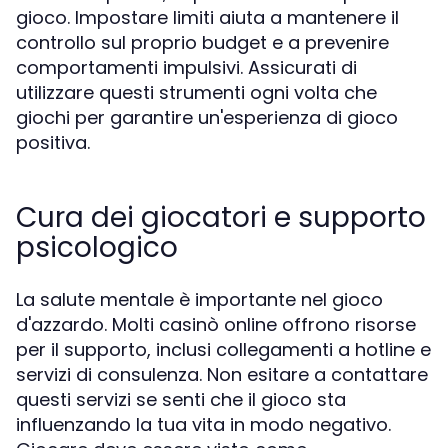
gioco. Impostare limiti aiuta a mantenere il
controllo sul proprio budget e a prevenire
comportamenti impulsivi. Assicurati di
utilizzare questi strumenti ogni volta che
giochi per garantire un'esperienza di gioco
positiva.
Cura dei giocatori e supporto
psicologico
La salute mentale è importante nel gioco
d'azzardo. Molti casinò online offrono risorse
per il supporto, inclusi collegamenti a hotline e
servizi di consulenza. Non esitare a contattare
questi servizi se senti che il gioco sta
influenzando la tua vita in modo negativo.