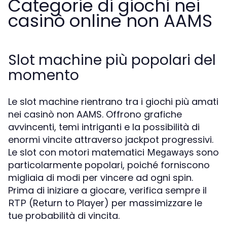
Categorie di giochi nei
casinò online non AAMS
Slot machine più popolari del
momento
Le slot machine rientrano tra i giochi più amati
nei casinò non AAMS. Offrono grafiche
avvincenti, temi intriganti e la possibilità di
enormi vincite attraverso jackpot progressivi.
Le slot con motori matematici
sono
Megaways
particolarmente popolari, poiché forniscono
migliaia di modi per vincere ad ogni spin.
Prima di iniziare a giocare, verifica sempre il
(Return to Player) per massimizzare le
RTP
tue probabilità di vincita.