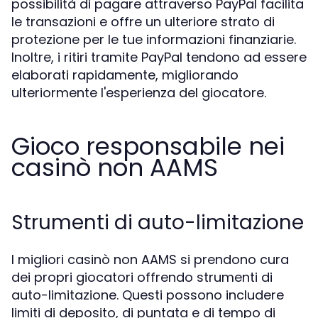
possibilità di pagare attraverso PayPal facilita
le transazioni e offre un ulteriore strato di
protezione per le tue informazioni finanziarie.
Inoltre, i ritiri tramite PayPal tendono ad essere
elaborati rapidamente, migliorando
ulteriormente l'esperienza del giocatore.
Gioco responsabile nei
casinò non AAMS
Strumenti di auto-limitazione
I migliori casinò non AAMS si prendono cura
dei propri giocatori offrendo strumenti di
auto-limitazione. Questi possono includere
limiti di deposito, di puntata e di tempo di