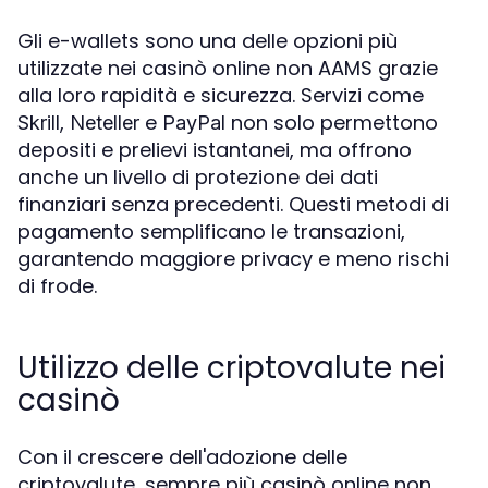
Gli e-wallets sono una delle opzioni più
utilizzate nei casinò online non AAMS grazie
alla loro rapidità e sicurezza. Servizi come
,
e
non solo permettono
Skrill
Neteller
PayPal
depositi e prelievi istantanei, ma offrono
anche un livello di protezione dei dati
finanziari senza precedenti. Questi metodi di
pagamento semplificano le transazioni,
garantendo maggiore privacy e meno rischi
di frode.
Utilizzo delle criptovalute nei
casinò
Con il crescere dell'adozione delle
criptovalute, sempre più casinò online non