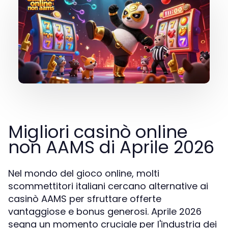
Migliori casinò online
non AAMS di Aprile 2026
Nel mondo del gioco online, molti
scommettitori italiani cercano alternative ai
casinò AAMS per sfruttare offerte
vantaggiose e bonus generosi. Aprile 2026
segna un momento cruciale per l'industria dei