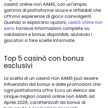
casinò online non AAMS, con un'ampia
gamma di piattaforme sicure e affidabili che
offrono esperienze di gioco coinvolgenti.
Quando si esplorano opzioni,
casinò online non
fornisce informazioni complete su
aams
valutazioni e bonus disponibili, aiutando i
giocatori a fare scelte informate.
Top 5 casinò con bonus
esclusivi
La scelta di un casinò non AAMS può essere
influenzata dai bonus e dalle promozioni che
ogni piattaforma offre. Ecco un elenco dei
cinque migliori casinò online non AAMS ad
Aprile 2026, caratterizzati da bonus di