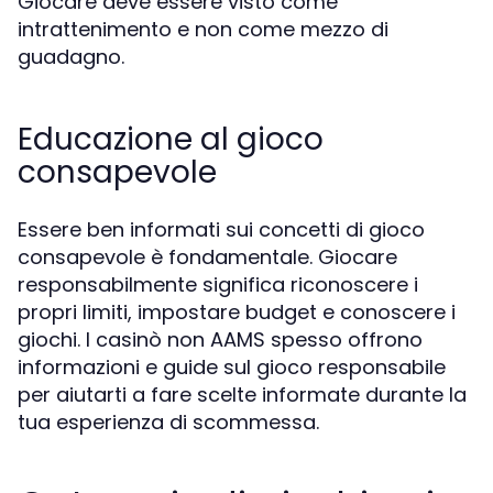
Giocare deve essere visto come
intrattenimento e non come mezzo di
guadagno.
Educazione al gioco
consapevole
Essere ben informati sui concetti di gioco
consapevole è fondamentale. Giocare
responsabilmente significa riconoscere i
propri limiti, impostare budget e conoscere i
giochi. I casinò non AAMS spesso offrono
informazioni e guide sul gioco responsabile
per aiutarti a fare scelte informate durante la
tua esperienza di scommessa.