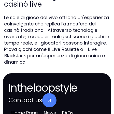
casinò live
Le sale di gioco dal vivo offrono un'esperienza
coinvolgente che replica l'atmosfera dei
casinò tradizionali. Attraverso tecnologie
avanzate, i croupier reali gestiscono i giochi in
tempo reale, e i giocatori possono interagire.
Prova giochi come il
o il
Live Roulette
Live
per un'esperienza di gioco unica e
BlackJack
dinamica.
Intheloopstyle
Contact us
Home Page
News
FAQs