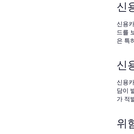
신
신용카
드를 
은 특
신
신용카
담이 
가 적
위험