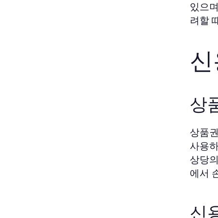
있으며
려할 
신
상
상품권
사용하
상당의
에서 
신