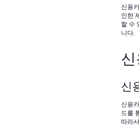
신용카
인한 
할 수
니다.
신
신
신용카
드를 
따라서