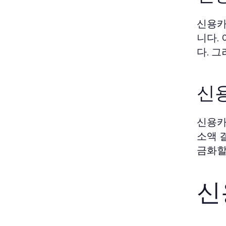
신용카
니다.
다. 
신
신용카
소액 
금화할
신