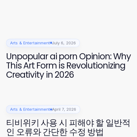
Arts & Entertainment
July 6, 2026
Unpopular ai porn Opinion: Why
This Art Form is Revolutionizing
Creativity in 2026
Arts & Entertainment
April 7, 2026
티비위키 사용 시 피해야 할 일반적
인 오류와 간단한 수정 방법